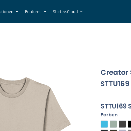
ationen
Features
Shirtee.Cloud
Creator S
STTU169
STTU169 
Farben