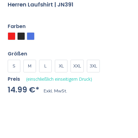
Herren Laufshirt | JN391
Farben
Größen
S
M
L
XL
XXL
3XL
Preis
(einschließlich einseitigem Druck)
14.99 €*
Exkl. MwSt.