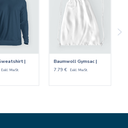
Sweatshirt |
Baumwoll Gymsac |
V
7.79 €
9
Exkl. MwSt.
Exkl. MwSt.