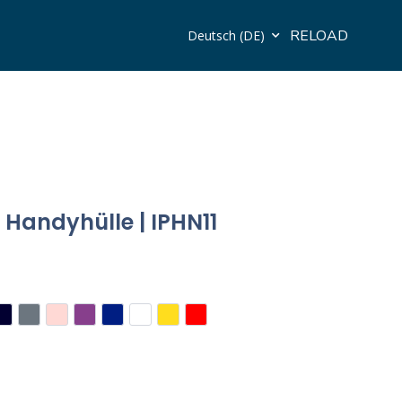
RELOAD
Deutsch (DE)
1 Handyhülle | IPHN11