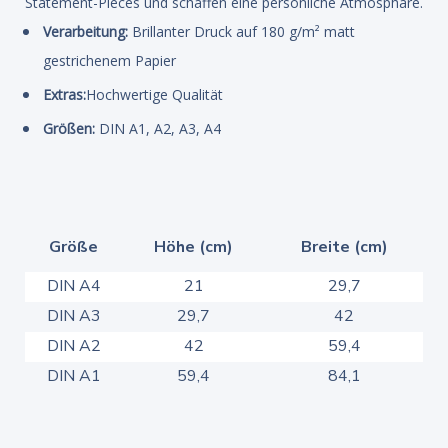
Statement-Pieces und schaffen eine persönliche Atmosphäre.
Verarbeitung:
Brillanter Druck auf 180 g/m² matt
gestrichenem Papier
Extras:
Hochwertige Qualität
Größen:
DIN A1, A2, A3, A4
Größe
Höhe (cm)
Breite (cm)
DIN A4
21
29,7
DIN A3
29,7
42
DIN A2
42
59,4
DIN A1
59,4
84,1