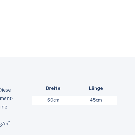
Breite
Länge
Diese
ement-
60cm
45cm
ine
 g/m²