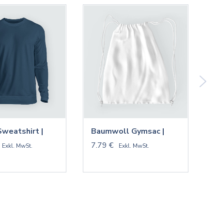
Sweatshirt |
Baumwoll Gymsac |
V
7.79 €
9
Exkl. MwSt.
Exkl. MwSt.