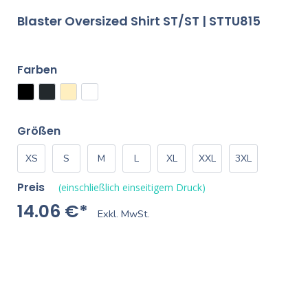
Blaster Oversized Shirt ST/ST | STTU815
Farben
Größen
XS
S
M
L
XL
XXL
3XL
Preis
(einschließlich einseitigem Druck)
14.06 €*
Exkl. MwSt.