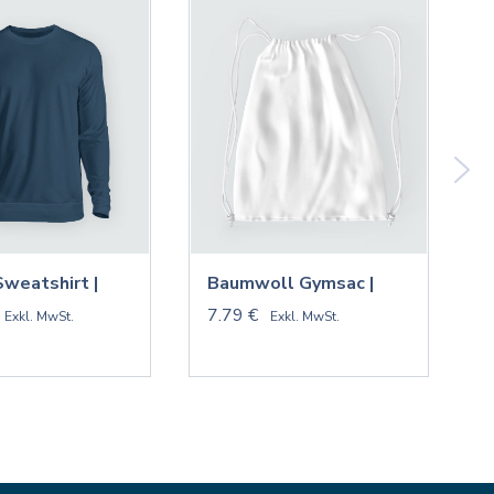
Sweatshirt |
Baumwoll Gymsac |
V
7.79 €
9
Exkl. MwSt.
Exkl. MwSt.