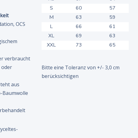
S
60
57
keit
M
63
59
dation, OCS
L
66
61
XL
69
63
gischem
XXL
73
65
er verbraucht
 oder
Bitte eine Toleranz von +/- 3,0 cm
berücksichtigen
steht aus
io-Baumwolle
rbehandelt
yceltes-