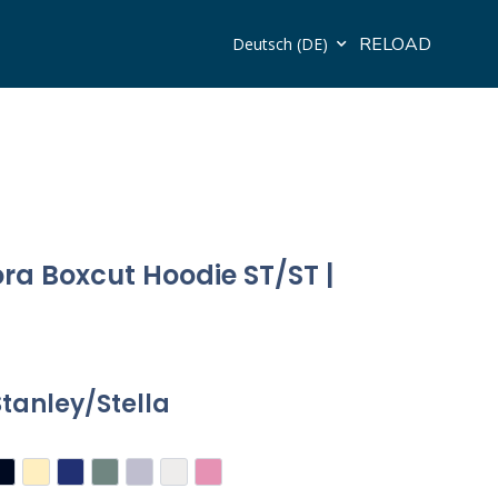
RELOAD
Deutsch (DE)
ora Boxcut Hoodie ST/ST |
Stanley/Stella