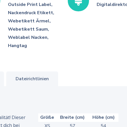
Outside Print Label,
Digitaldirekt
Nackendruck Etikett,
Webetikett Ärmel,
Webetikett Saum,
Weblabel Nacken,
Hangtag
Dateirichtlinien
ität! Dieser
Größe
Breite (cm)
Höhe (cm)
t dich bei
XS
57
54