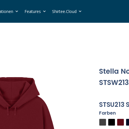
ationen
Features
Shirtee.Cloud
Stella N
STSW213
STSU213 
Farben