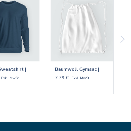
Sweatshirt |
Baumwoll Gymsac |
V
7.79 €
9
Exkl. MwSt.
Exkl. MwSt.