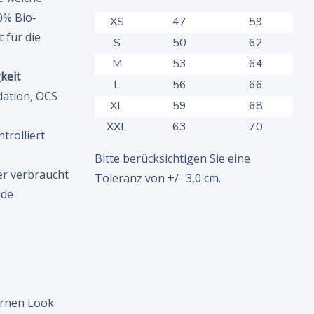
0% Bio-
XS
47
59
 für die
S
50
62
M
53
64
keit
L
56
66
dation, OCS
XL
59
68
XXL
63
70
rolliert
Bitte berücksichtigen Sie eine
er verbraucht
Toleranz von +/- 3,0 cm.
ide
ernen Look