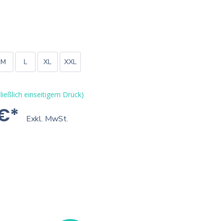
M
L
XL
XXL
ließlich einseitigem Druck)
 €*
Exkl. MwSt.