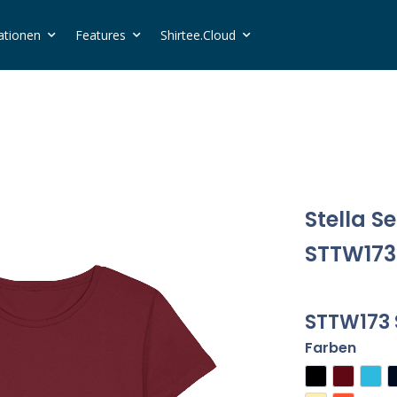
ationen
Features
Shirtee.Cloud
Stella S
STTW173
STTW173 
Farben