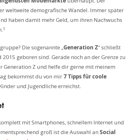
ingendsten Modemärkte
überhaupt. Der
er weltweite demografische Wandel. Immer später
 und haben damit mehr Geld, um ihren Nachwuchs
1
n.
elgruppe? Die sogenannte „
Generation Z
“ schließt
nd 2015 geboren sind. Gerade noch an der Grenze zu
zur Generation Z und helfe dir gerne mit meinem
trag bekommst du von mir
7 Tipps für coole
Kinder und Jugendliche erreichst.
et
e komplett mit Smartphones, schnellem Internet und
ementsprechend groß ist die Auswahl an
Social