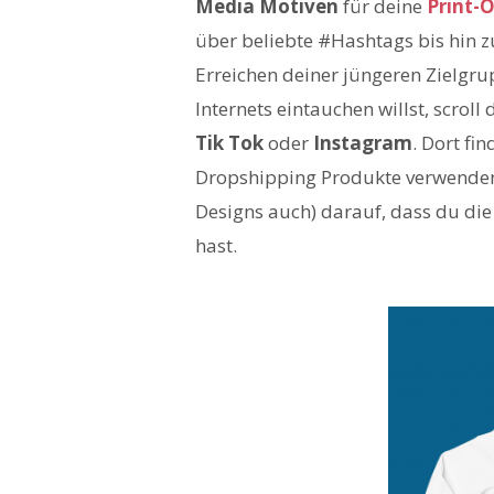
Media Motiven
für deine
Print-
über beliebte #Hashtags bis hin z
Erreichen deiner jüngeren Zielgru
Internets eintauchen willst, scrol
Tik Tok
oder
Instagram
. Dort fi
Dropshipping Produkte verwenden k
Designs auch) darauf, dass du di
hast.