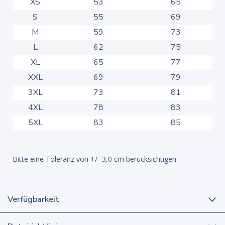
XS
53
65
S
55
69
M
59
73
L
62
75
XL
65
77
XXL
69
79
3XL
73
81
4XL
78
83
5XL
83
85
Bitte eine Toleranz von +/- 3,0 cm berücksichtigen
Verfügbarkeit