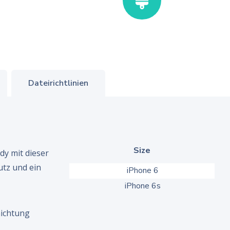
Dateirichtlinien
Size
dy mit dieser
utz und ein
iPhone 6
iPhone 6s
chichtung