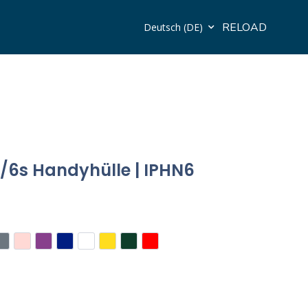
RELOAD
Deutsch (DE)
/6s Handyhülle | IPHN6