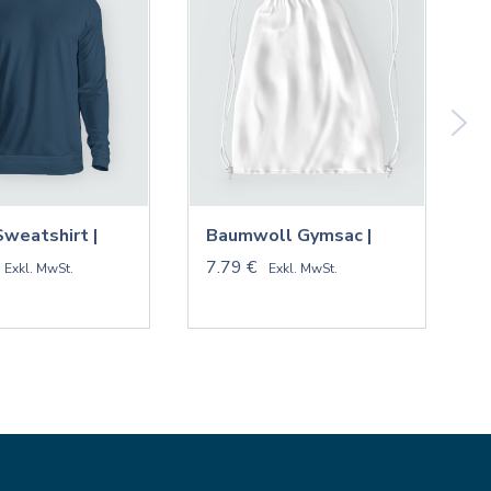
Sweatshirt |
Baumwoll Gymsac |
V
7.79 €
9
Exkl. MwSt.
Exkl. MwSt.