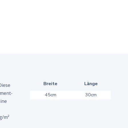
Breite
Länge
Diese
ement-
45cm
30cm
ine
 g/m²