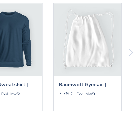
Sweatshirt |
Baumwoll Gymsac |
V
7.79 €
9
Exkl. MwSt.
Exkl. MwSt.