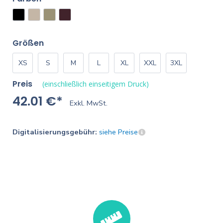
Größen
XS
S
M
L
XL
XXL
3XL
Preis
(einschließlich einseitigem Druck)
42.01 €*
Exkl. MwSt.
Digitalisierungsgebühr:
siehe Preise