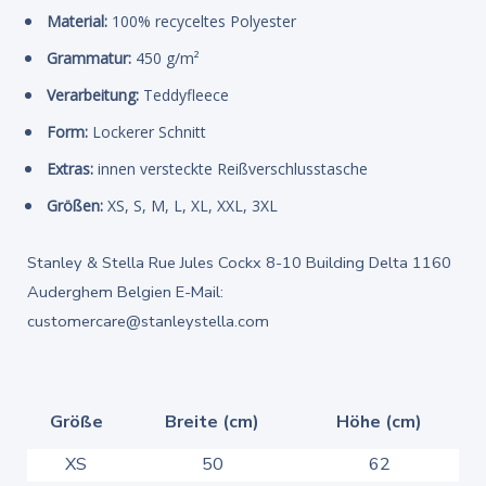
Material:
100% recyceltes Polyester
Grammatur:
450 g/m²
Verarbeitung:
Teddyfleece
Form:
Lockerer Schnitt
Extras:
innen versteckte Reißverschlusstasche
Größen:
XS, S, M, L, XL, XXL, 3XL
Stanley & Stella Rue Jules Cockx 8-10 Building Delta 1160
Auderghem Belgien E-Mail:
customercare@stanleystella.com
Größe
Breite (cm)
Höhe (cm)
XS
50
62