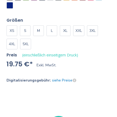
Größen
XS
S
M
L
XL
XXL
3XL
4XL
5XL
Preis
(einschließlich einseitigem Druck)
19.75 €*
Exkl. MwSt.
Digitalisierungsgebühr:
siehe Preise