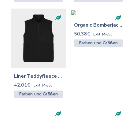
Organic Bomberjacke 2.0 ST/ST mit Stick | STJU251
50.38€
Exkl. MwSt.
Farben und Größen
Liner Teddyfleece Vest ST/ST mit Stick | STJU249
42.01€
Exkl. MwSt.
Farben und Größen