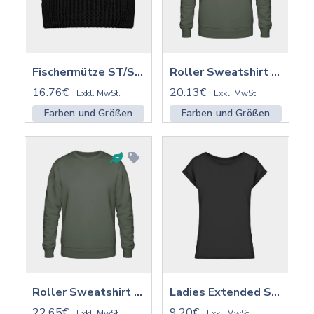
Fischermütze ST/ST mit Stick | STAU771
Roller Sweatshirt ST/ST | STSU868
16.76€
20.13€
Exkl. MwSt.
Exkl. MwSt.
Farben und Größen
Farben und Größen
Roller Sweatshirt ST/ST mit Stick | STSU868
Ladies Extended Shoulder Tee | BY021
22.65€
9.20€
Exkl. MwSt.
Exkl. MwSt.