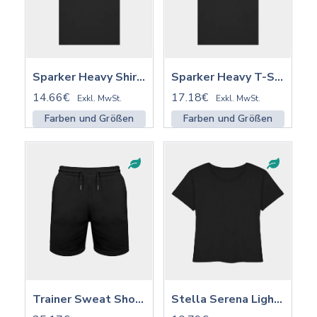
Sparker Heavy Shirt ST/ST 2.0 | STTU171
Sparker Heavy T-Shirt 2.0 ST/ST mit Stick | STTU171
14.66€
17.18€
Exkl. MwSt.
Exkl. MwSt.
Farben und Größen
Farben und Größen
Trainer Sweat Shorts 2.0 ST/ST mit Stick | STBU186
Stella Serena Lightweight Shirt ST/ST | STTW173