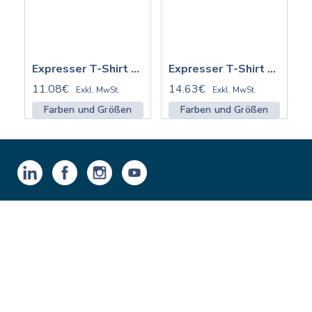
Expresser T-Shirt 2.0 ST/ST | STTW079
Expresser T-Shirt 2.0ST/ST mit Stick | STTW079
11.08€
14.63€
Exkl. MwSt.
Exkl. MwSt.
Farben und Größen
Farben und Größen
Produkte
Integrationen
Features
Shirtee.Cloud